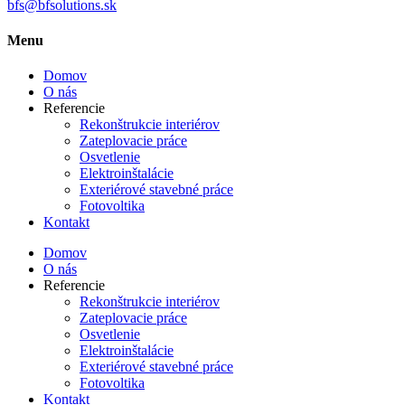
bfs@bfsolutions.sk
Menu
Domov
O nás
Referencie
Rekonštrukcie interiérov
Zateplovacie práce
Osvetlenie
Elektroinštalácie
Exteriérové stavebné práce
Fotovoltika
Kontakt
Domov
O nás
Referencie
Rekonštrukcie interiérov
Zateplovacie práce
Osvetlenie
Elektroinštalácie
Exteriérové stavebné práce
Fotovoltika
Kontakt